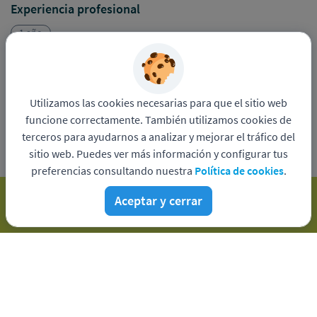
Experiencia profesional
1 año
Sobre GO HOME S.A.
Utilizamos las cookies necesarias para que el sitio web
funcione correctamente. También utilizamos cookies de
Go Home S.A.. ofrece un servicio de asistencia integral para
pacientes en domicilio, con un equipo de profesionales que
terceros para ayudarnos a analizar y mejorar el tráfico del
conforman un grupo humano multidisciplinario destinado a
sitio web. Puedes ver más información y configurar tus
cubrir y atender todas las necesidades que puedan surgir en
preferencias consultando nuestra
Política de cookies
.
el proceso de la internación domiciliaria de baja, mediana y
alta complejidad.
Aceptar y cerrar
APLICAR A ESTE PROCESO
Política de privacidad
Sitio web de
GO HOME S.A.
Funciona con